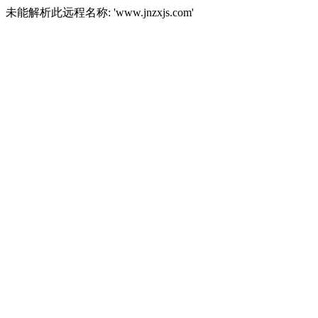
未能解析此远程名称: 'www.jnzxjs.com'